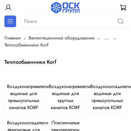
Главная
Вентиляционное оборудование
...
Теплообменники Korf
Теплообменники Korf
Воздухонагреватели
Воздухонагреватели
Воздухоохладител
водяные для
водяные для
водяные для
прямоугольных
круглых
прямоугольных
каналов KORF
каналов KORF
каналов KORF
Воздухоохладители
Пластинчатые
фреоновые для
рекуператоры