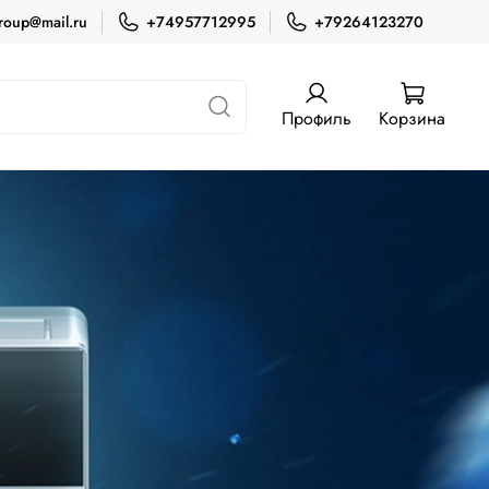
roup@mail.ru
+74957712995
+79264123270
Профиль
Корзина