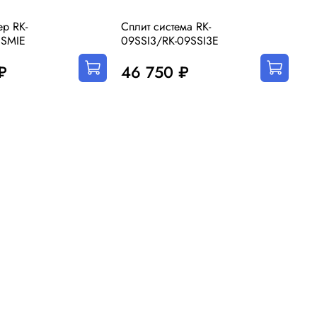
р RK-
Сплит система RK-
Сп
8SMIE
09SSI3/RK-09SSI3E
12
₽
46 750 ₽
5