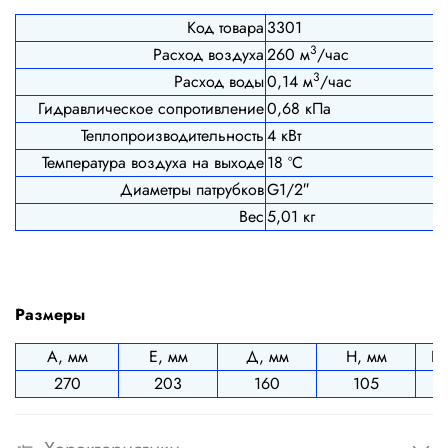
Код товара
3301
3
Расход воздуха
260 м
/час
3
Расход воды
0,14 м
/час
Гидравлическое сопротивление
0,68 кПа
Теплопроизводительность
4 кВт
Температура воздуха на выходе
18 ºС
Диаметры патрубков
G1/2″
Вес
5,01 кг
Размеры
А, мм
Е, мм
Д, мм
Н, мм
К(
270
203
160
105