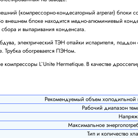
нешний (компрессорно-кондесаторный агрегат) блоки 
о внешнем блоке находится медно-алюминиевый конден
а сбора и выпаривания конденсата.
обдува, электрический ТЭН оттайки испарителя, поддон
ке. Трубка обогревается ПЭНом.
 компрессоры L`Unite Hermetique. В качестве дроссели
Рекомендуемый объем холодильной 
Рабочий диапазон темп
Напряже
Максимальное энергопотреб
Тип и количество хла