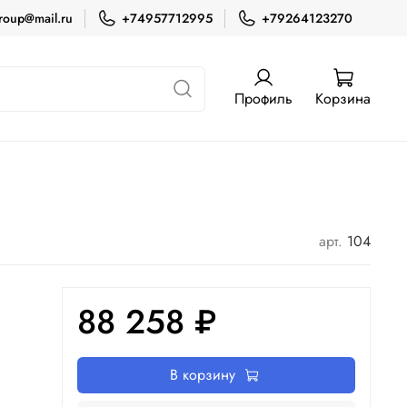
roup@mail.ru
+74957712995
+79264123270
Профиль
Корзина
арт.
104
88 258 ₽
В корзину