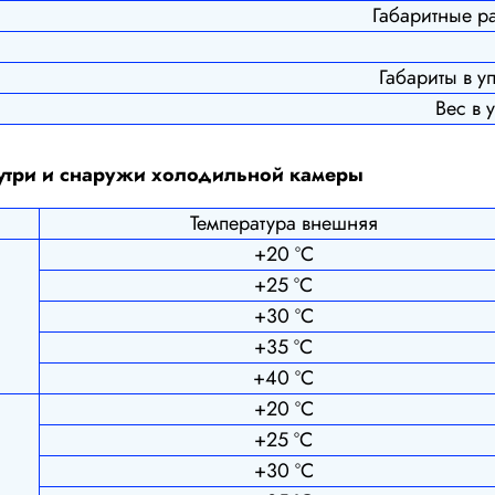
Габаритные р
Габариты в у
Вес в у
нутри и снаружи холодильной камеры
Температура внешняя
+20 ºС
+25 ºС
+30 ºС
+35 ºС
+40 ºС
+20 ºС
+25 ºС
+30 ºС