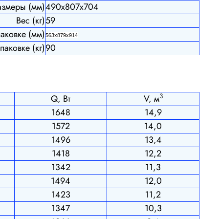
азмеры (мм)
490х807x704
Вес (кг)
59
паковке (мм)
563х879х914
паковке (кг)
90
3
Q, Вт
V, м
1648
14,9
1572
14,0
1496
13,4
1418
12,2
1342
11,3
1494
12,0
1423
11,2
1347
10,3