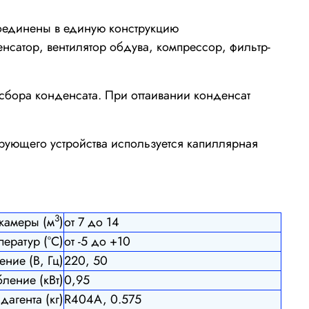
соединены в единую конструкцию
сатор, вентилятор обдува, компрессор, фильтр-
 сбора конденсата. При оттаивании конденсат
рующего устройства используется капиллярная
3
камеры (м
)
от 7 до 14
ератур (°С)
от -5 до +10
ние (В, Гц)
220, 50
ление (кВт)
0,95
дагента (кг)
R404A, 0.575