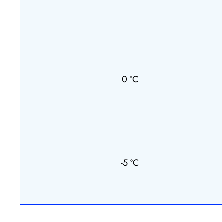
0 ºС
-5 ºС