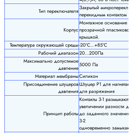
Закрытый микропереключ
Тип переключателя
перекидным контактом
Монтажное основание из
Корпус
прозрачной пластиковой
крышкой.
Температура окружающей среды
-20ºС…+85ºС
Рабочий диапазон
20…200Па
Максимально допустимое
5000 Па
давление
Материал мембраны
Силикон
Присоединение штуцеров
Штуцер Р1 для нагнетания
давления
для разряжения
Контакты 3-1 размыкаютс
увеличении разности да
Принцип работы
до заданного значения, 
3-2
одновременно замыкают