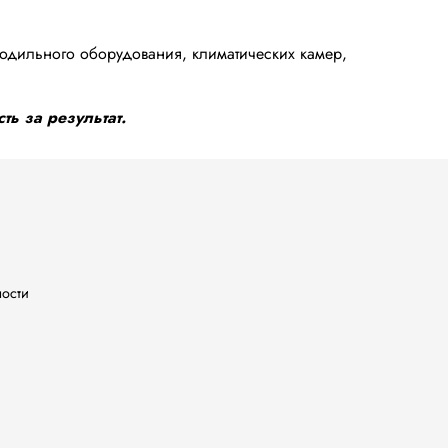
одильного оборудования, климатических камер,
ть за результат.
ности