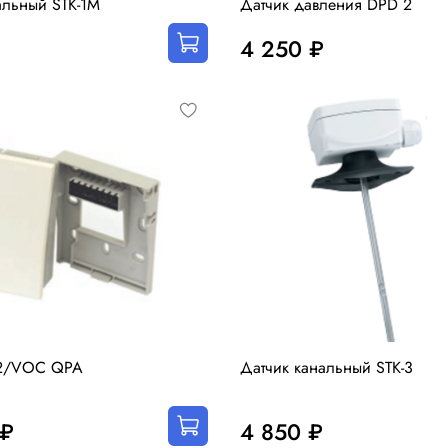
альный STK-1M
Датчик давления DPD 2
4 250 ₽
2/VOC QPA
Датчик канальный STK-3
 ₽
4 850 ₽