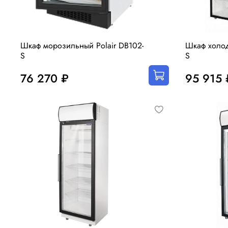
Шкаф морозильный Polair DB102-
Шкаф холод
S
S
76 270 ₽
95 915 