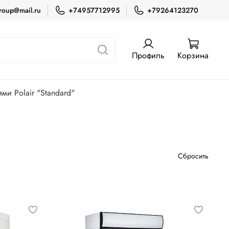
roup@mail.ru
+74957712995
+79264123270
Профиль
Корзина
и Polair "Standard"
Сбросить