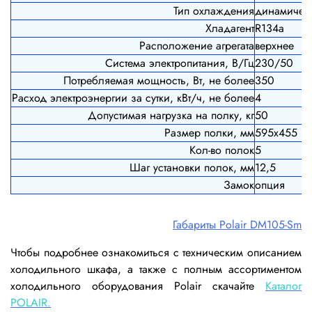
Тип охлаждения
динамичес
Хладагент
R134a
Расположение агрегата
верхнее
Система электропитания, В/Гц
230/50
Потребляемая мощность, Вт, не более
350
Расход электроэнергии за сутки, кВт/ч, не более
4
Допустимая нагрузка на полку, кг
50
Размер полки, мм
595х455
Кол-во полок
5
Шаг установки полок, мм
12,5
Замок
опция
Габариты Polair DM105-Sm
Чтобы подробнее ознакомиться с техническим описанием
холодильного шкафа, а также с полным ассортиментом
холодильного оборудования Polair скачайте
Каталог
POLAIR.