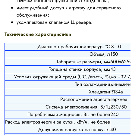
ПЭНом обогрева трубки слива конденсата;
имеет удобный доступ к агрегату для сервисного
обслуживания;
укомплектован клапаном Шредера.
Технические характеристики
Диапазон рабочих температур, °C
-8…0
Объем, л
150
Габаритные размеры, мм
600х625х8
Толщина стенки корпуса, мм
43
Условия окружающей среды (t,°C,/вл-сть, %)
до +32 /д
Тип охлаждения
динамичес
Хладагент
R134a
Расположение агрегата
верхнее
Система электропитания, В/Гц
230/50
Потребляемая мощность, Вт, не более
240
Расход электроэнергии за сутки, кВт/ч, не более
Допустимая нагрузка на полку, кг
40