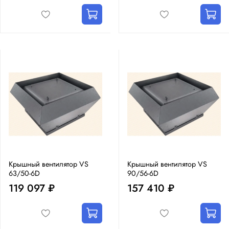
Крышный вентилятор VS
Крышный вентилятор VS
63/50-6D
90/56-6D
119 097 ₽
157 410 ₽