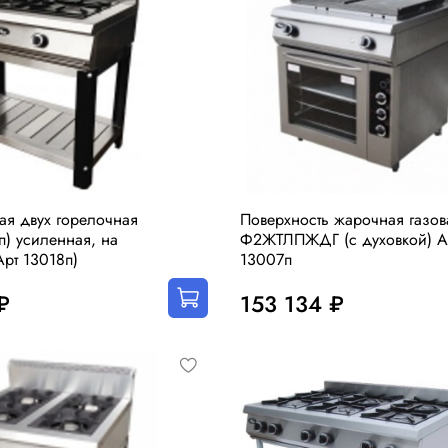
вая двух горелочная
Поверхность жарочная газов
) усиленная, на
Ф2ЖТЛПЖДГ (с духовкой) А
Арт 13018п)
13007п
₽
153 134 ₽