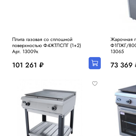
Плита газовая со сплошной
Жарочная п
поверхностью Ф4ЖТЛСПГ (1+2)
Ф1ПЖГ/800 
Арт. 13009к
13065
101 261 ₽
73 369 