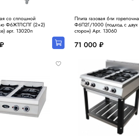
вая со сплошной
Плита газовая 6-ти горелочн
тью Ф6ЖТЛСПГ (2+2)
Ф6П2Г/1000 (подход с двух
ке) арт. 13020п
сторон) Арт. 13060
 ₽
71 000 ₽