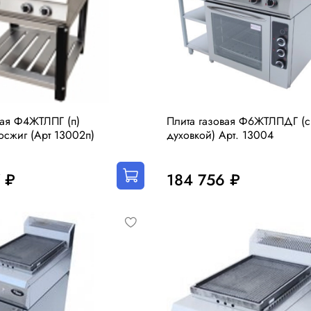
вая Ф4ЖТЛПГ (п)
Плита газовая Ф6ЖТЛПДГ (с
осжиг (Арт 13002п)
духовкой) Арт. 13004
 ₽
184 756 ₽