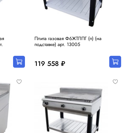
ая
Плита газовая Ф6ЖТЛПГ (п) (на
т.
подставке) арт. 13005
119 558 ₽