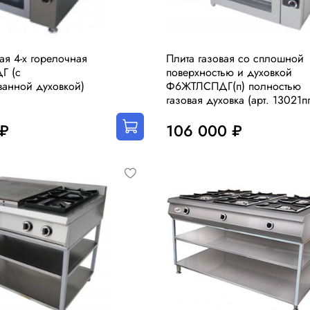
ая 4-х горелочная
Плита газовая со сплошной
Г (с
поверхностью и духовкой
анной духовкой)
Ф6ЖТЛСПДГ(п) полностью
газовая духовка (арт. 13021пг
 ₽
106 000 ₽