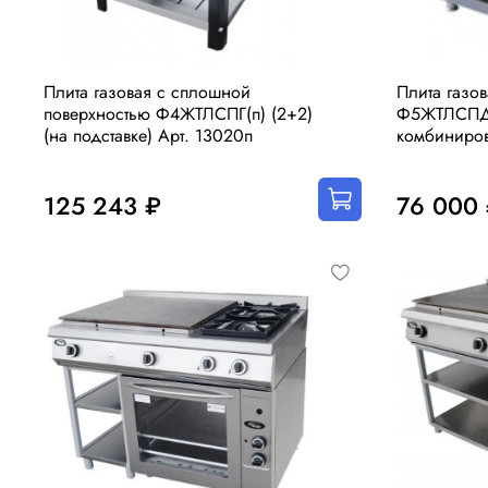
Плита газовая с сплошной
Плита газов
поверхностью Ф4ЖТЛСПГ(п) (2+2)
Ф5ЖТЛСПД
(на подставке) Арт. 13020п
комбиниров
125 243 ₽
76 000