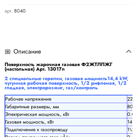
арт.
8040
Описание
Поверхность жарочная газовая Ф2ЖТЛПЖГ
(настольная) Арт. 13017п
2 специальные горелки, газовая мощность14,4 kW,
чугунная рабочая поверхность, 1/2 рифленая, 1/2
гладкая, электророзжиг, газ/контроль
Рабочее напряжение
220
Габаритные размеры, мм
800
Электрическая мощность, кВт
0.01
Газовая мощность, кВт
14.4
Подключение к газопроводу
1\2"
3