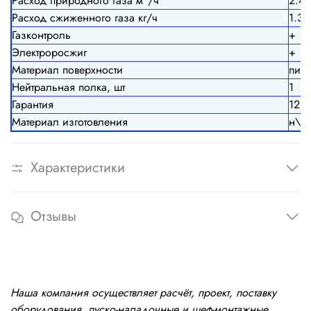
Расход природного газа м
/ч
2.4
Расход сжиженного газа кг/ч
1.31
Газконтроль
+
Электроросжиг
+
Материал поверхности
пище
Нейтральная полка, шт
1
Гарантия
12 м
Материал изготовления
н\ст
Характеристики
Отзывы
Наша компания осуществляет расчёт, проект, поставку
оборудования, пуско-наладочные и шеф-монтажные