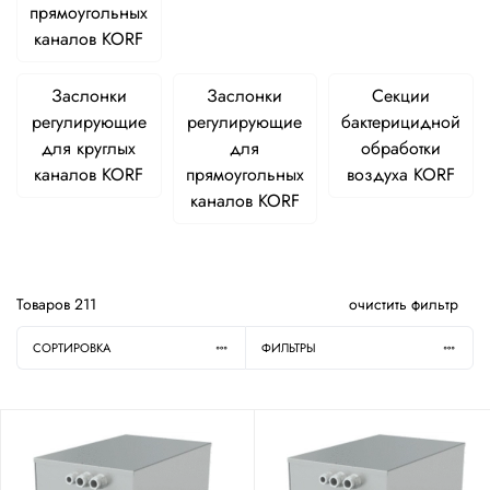
прямоугольных
каналов KORF
Заслонки
Заслонки
Секции
регулирующие
регулирующие
бактерицидной
для круглых
для
обработки
каналов KORF
прямоугольных
воздуха KORF
каналов KORF
Товаров
211
очистить фильтр
СОРТИРОВКА
ФИЛЬТРЫ