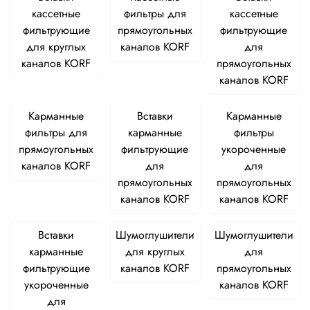
кассетные
фильтры для
кассетные
фильтрующие
прямоугольных
фильтрующие
для круглых
каналов KORF
для
каналов KORF
прямоугольных
каналов KORF
Карманные
Вставки
Карманные
фильтры для
карманные
фильтры
прямоугольных
фильтрующие
укороченные
каналов KORF
для
для
прямоугольных
прямоугольных
каналов KORF
каналов KORF
Вставки
Шумоглушители
Шумоглушители
карманные
для круглых
для
фильтрующие
каналов KORF
прямоугольных
укороченные
каналов KORF
для