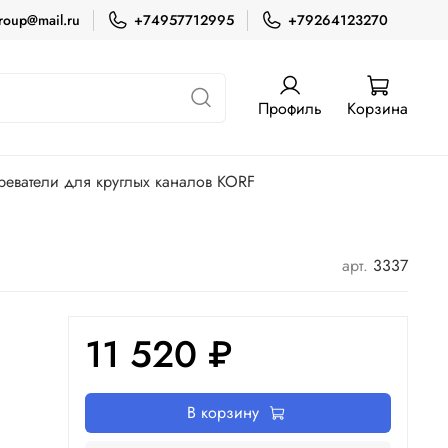
roup@mail.ru
+74957712995
+79264123270
Профиль
Корзина
реватели для круглых каналов KORF
арт.
3337
11 520 ₽
В корзину