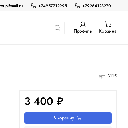
roup@mail.ru
+74957712995
+79264123270
Профиль
Корзина
арт.
3115
3 400 ₽
В корзину