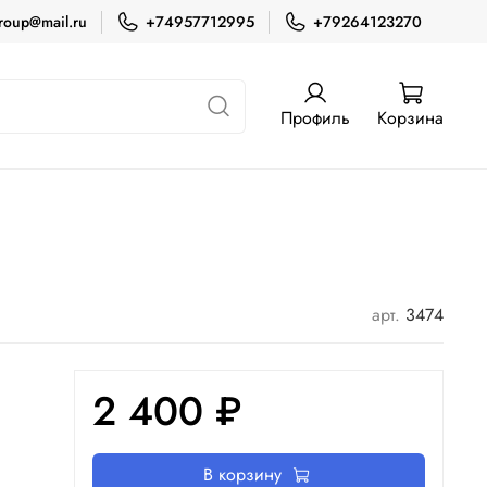
roup@mail.ru
+74957712995
+79264123270
Профиль
Корзина
арт.
3474
2 400 ₽
В корзину