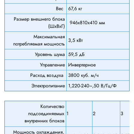
Вес
67,6 кг
Размер внешнего блока
946x810x410 мм
(ШхВхГ)
Максимальная
3,5 кВт
потребляемая мощность
Уровень шума
59,5 дБ
Управление
Инвертерное
Расход воздуха
3800 куб. м/ч
Электропитание
1,220-240~,50 В/Гц/Ф
Количество
подсоединяемых
1
2
3
внутренних блоков
Мощность охлаждения,