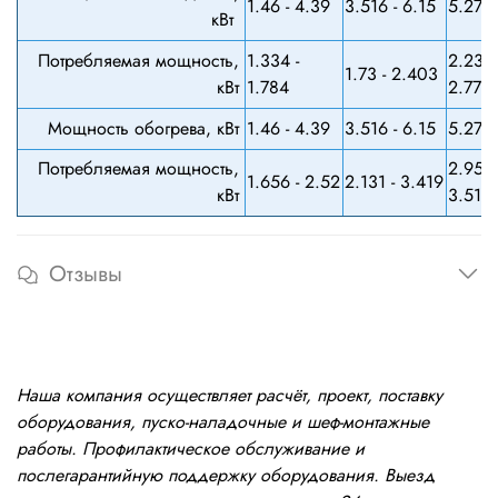
1.46 - 4.39
3.516 - 6.15
5.27 -
кВт
Потребляемая мощность,
1.334 -
2.234 
1.73 - 2.403
кВт
1.784
2.777
Мощность обогрева, кВт
1.46 - 4.39
3.516 - 6.15
5.27 -
Потребляемая мощность,
2.959 
1.656 - 2.52
2.131 - 3.419
кВт
3.515
Отзывы
Наша компания осуществляет расчёт, проект, поставку
оборудования, пуско-наладочные и шеф-монтажные
работы. Профилактическое обслуживание и
послегарантийную поддержку оборудования. Выезд