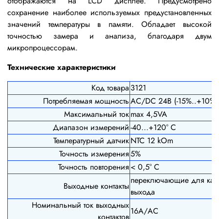
отображаются на LCD дисплее. Предусмотрено
сохранение наиболее используемых предустановленных
значений температуры в памяти. Обладает высокой
точностью замера и анализа, благодаря двум
микропроцессорам.
Технические характеристики
Код товара
3121
Потребляемая мощность
AC/DC 24B (-15%..+10%)
Максимальный ток
max 4,5VA
Диапазон измерений
-40...+120° С
Температурный датчик
NTC 12 kOm
Точность измерения
5%
Точность повторения
< 0,5° С
переключающие для каж
Выходные контакты
выхода
Номинальный ток выходных
16А/АС
контактов