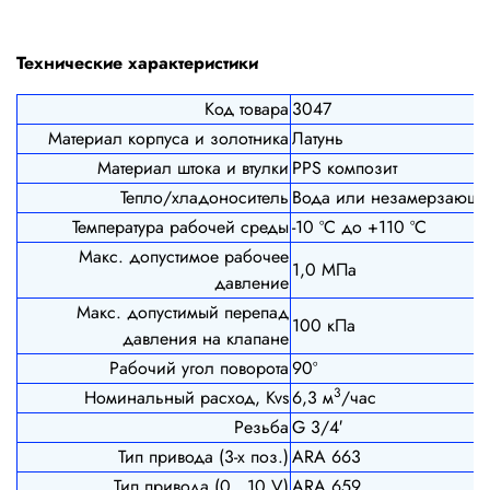
Технические характеристики
Код товара
3047
Материал корпуса и золотника
Латунь
Материал штока и втулки
PPS композит
Тепло/хладоноситель
Вода или незамерзающи
Температура рабочей среды
-10 ºС до +110 ºС
Макс. допустимое рабочее
1,0 МПа
давление
Макс. допустимый перепад
100 кПа
давления на клапане
Рабочий угол поворота
90º
3
Номинальный расход, Kvs
6,3 м
/час
Резьба
G 3/4′
Тип привода (3-х поз.)
ARA 663
Тип привода (0...10 V)
ARA 659