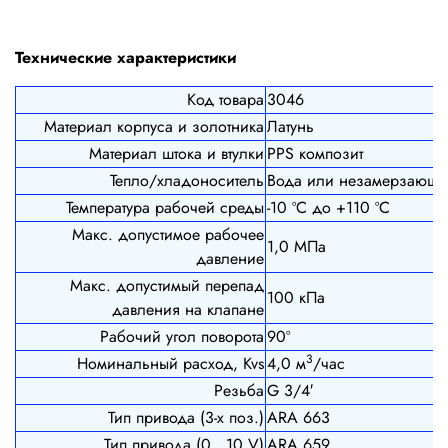
Технические характеристики
Код товара
3046
Материал корпуса и золотника
Латунь
Материал штока и втулки
PPS композит
Тепло/хладоноситель
Вода или незамерзающи
Температура рабочей среды
-10 ºС до +110 ºС
Макс. допустимое рабочее
1,0 МПа
давление
Макс. допустимый перепад
100 кПа
давления на клапане
Рабочий угол поворота
90º
3
Номинальный расход, Kvs
4,0 м
/час
Резьба
G 3/4′
Тип привода (3-х поз.)
ARA 663
Тип привода (0...10 V)
ARA 659