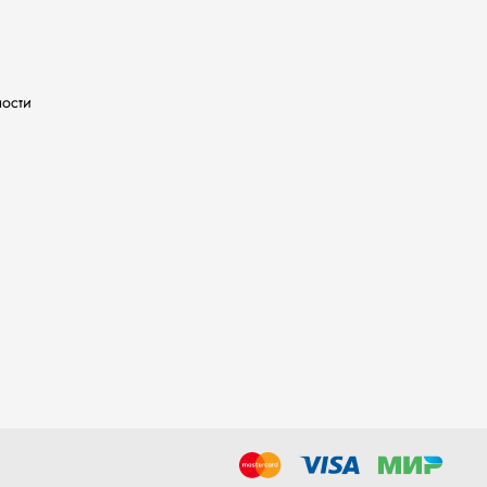
ности