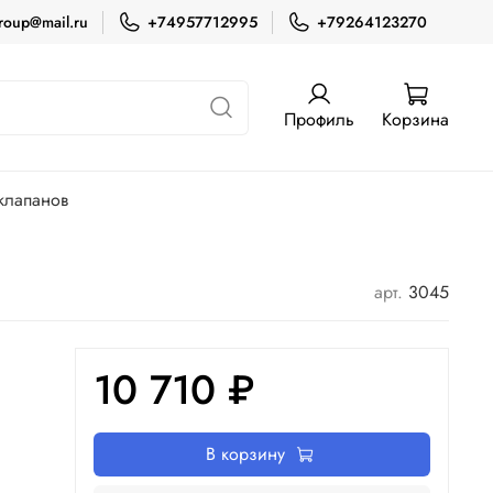
roup@mail.ru
+74957712995
+79264123270
Профиль
Корзина
клапанов
арт.
3045
10 710 ₽
В корзину