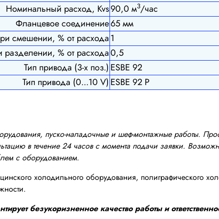
3
Номинальный расход, Kvs
90,0 м
/час
Фланцевое соединение
65 мм
при смешении, % от расхода
1
и разделении, % от расхода
0,5
Тип привода (3-х поз.)
ESBE 92
Тип привода (0...10 V)
ESBE 92 P
оборудования, пуско-наладочные и шеф-монтажные работы. Пр
тацию в течение 24 часов с момента подачи заявки. Возможно
блем с оборудованием.
инского холодильного оборудования, полиграфического хол
жности.
тирует безукоризненное качество работы и ответственнос