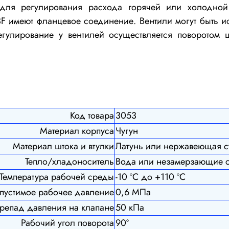
для регулирования расхода горячей или холодной
 имеют фланцевое соединение. Вентили могут быть исп
Регулирование у вентилей осуществляется поворотом
Код товара
3053
Материал корпуса
Чугун
Материал штока и втулки
Латунь или нержавеющая с
Тепло/хладоноситель
Вода или незамерзающие 
Температура рабочей среды
-10 ºС до +110 ºС
пустимое рабочее давление
0,6 МПа
репад давления на клапане
50 кПа
Рабочий угол поворота
90º