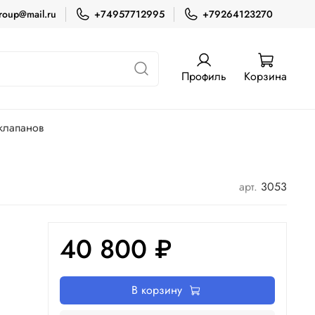
roup@mail.ru
+74957712995
+79264123270
Профиль
Корзина
клапанов
арт.
3053
40 800 ₽
В корзину