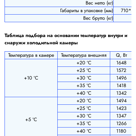
Вес нетто (кг)
6
Габариты в упаковке (мм)
710*8
Вес брутто (кг)
8
Таблица подбора на основании температур внутри и
снаружи холодильной камеры
Температура в камере
Температура внешняя
Q, Вт
+20 ºС
1648
+25 ºС
1572
+10 ºС
+30 ºС
1496
+35 ºС
1418
+40 ºС
1342
+20 ºС
1494
+25 ºС
1423
+30 ºС
1347
+5 ºС
+35 ºС
1266
+40 ºС
1180