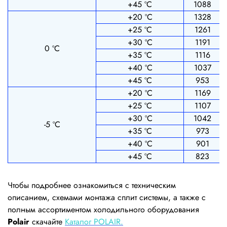
+45 ºС
1088
+20 ºС
1328
+25 ºС
1261
+30 ºС
1191
0 ºС
+35 ºС
1116
+40 ºС
1037
+45 ºС
953
+20 ºС
1169
+25 ºС
1107
+30 ºС
1042
-5 ºС
+35 ºС
973
+40 ºС
901
+45 ºС
823
Чтобы подробнее ознакомиться с техническим
описанием, схемами монтажа сплит системы, а также с
полным ассортиментом холодильного оборудования
Polair
скачайте
Каталог POLAIR.