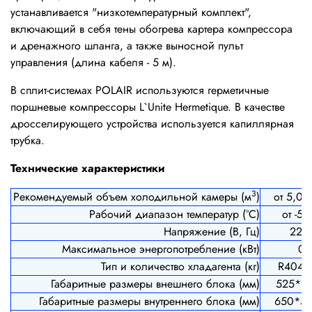
устанавливается "низкотемпературный комплект",
включающий в себя тены обогрева картера компрессора
и дренажного шланга, а также выносной пульт
управления (длина кабеля - 5 м).
В сплит-системах POLAIR используются герметичные
поршневые компрессоры L`Unite Hermetique. В качестве
дросселирующего устройства используется капиллярная
трубка.
Технические характеристики
3
Рекомендуемый объем холодильной камеры (м
)
от 5,0 
Рабочий диапазон температур (°С)
от -5 
Напряжение (В, Гц)
220
Максимальное энергопотребление (кВт)
0,
Тип и количество хладагента (кг)
R404A
Габаритные размеры внешнего блока (мм)
525*3
Габаритные размеры внутреннего блока (мм)
650*5