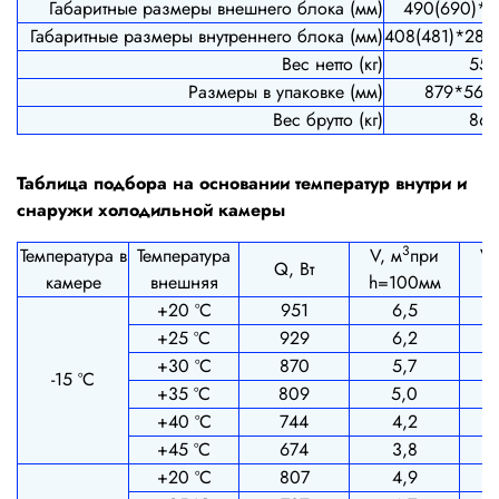
Габаритные размеры внешнего блока (мм)
490(690)*3
Габаритные размеры внутреннего блока (мм)
408(481)*280
Вес нетто (кг)
55
Размеры в упаковке (мм)
879*563
Вес брутто (кг)
86
Таблица подбора на основании температур внутри и
снаружи холодильной камеры
3
Температура в
Температура
V, м
при
V,
Q, Вт
камере
внешняя
h=100мм
h
+20 ºС
951
6,5
+25 ºС
929
6,2
+30 ºС
870
5,7
-15 ºС
+35 ºС
809
5,0
+40 ºС
744
4,2
+45 ºС
674
3,8
+20 ºС
807
4,9