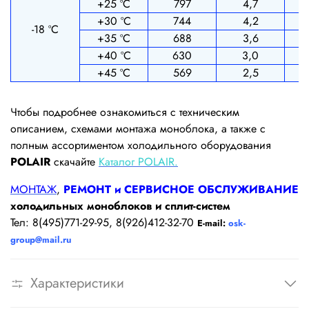
+25 ºС
797
4,7
+30 ºС
744
4,2
-18 ºС
+35 ºС
688
3,6
+40 ºС
630
3,0
+45 ºС
569
2,5
Чтобы подробнее ознакомиться с техническим
описанием, схемами монтажа моноблока, а также с
полным ассортиментом холодильного оборудования
POLAIR
скачайте
Каталог POLAIR.
МОНТАЖ
,
РЕМОНТ и СЕРВИСНОЕ ОБСЛУЖИВАНИЕ
холодильных моноблоков и сплит-систем
Тел: 8(495)771-29-95, 8(926)412-32-70
E-mail:
osk-
group@mail.ru
Характеристики