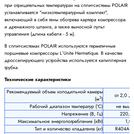
при отрицательных температурах на сплит-системы POLAIR
устанавливается "низкотемпературный комплект",
включающий в себя тены обогрева картера компрессора
и дренажного шланга, а также выносной пульт
управления (длина кабеля - 5 м).
В сплит-системах POLAIR используются герметичные
поршневые компрессоры L`Unite Hermetique. В качестве
дросселирующего устройства используется капиллярная
трубка.
Технические характеристики
Рекомендуемый объем холодильной камеры
от 2,0 до
3
(м
)
Рабочий диапазон температур (°С)
не выше
Напряжение (В, Гц)
220, 
Максимальное энергопотребление (кВт)
1,0
Тип и количество хладагента (кг)
R404A, 