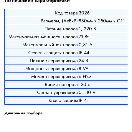
Технические характеристики
Код товара
3026
Размеры, (АхВхР)
880мм х 250мм х G1’
Питание насоса
1, 220 В
Максимальная мощность насоса
71 Вт
Максимальный ток насоса
0,31 А
Степень защиты насоса
IP 44
Питание сервопривода
24 В
Мощность сервопривода
8 VA
Момент сервопривода
6 Н\м
Время поворота
120 с
Сигнал управления
0...10 V
Класс защиты
IP 41
Диаграмма подбора