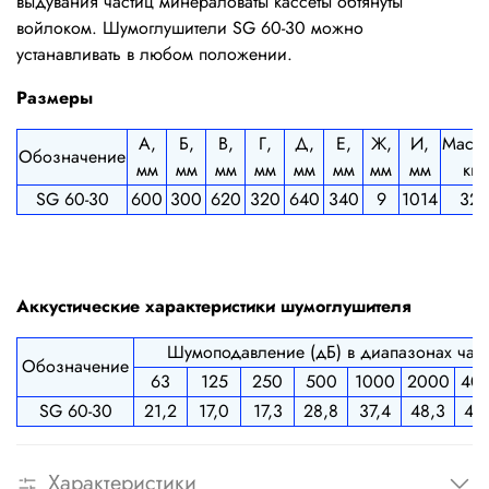
выдувания частиц минераловаты кассеты обтянуты
войлоком. Шумоглушители SG 60-30 можно
устанавливать в любом положении.
Размеры
А,
Б,
В,
Г,
Д,
Е,
Ж,
И,
Масса
Обозначение
мм
мм
мм
мм
мм
мм
мм
мм
кг
SG 60-30
600
300
620
320
640
340
9
1014
32
Аккустические характеристики шумоглушителя
Шумоподавление (дБ) в диапазонах часто
Обозначение
63
125
250
500
1000
2000
40
SG 60-30
21,2
17,0
17,3
28,8
37,4
48,3
44
Характеристики