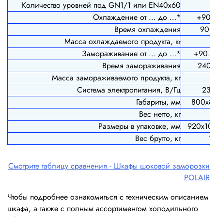
Количество уровней под GN1/1 или EN40x60
Охлаждение от … до …*
+90…
Время охлаждения
90 м
Масса охлаждаемого продукта, к
1
г
Замораживание от … до …*
+90... 
Время замораживания
240 м
Масса замораживаемого продукта, кг
1
Система электропитания, В/Гц
230
Габариты, мм
800х8
Вес нетто, кг
8
Размеры в упаковке, мм
920х10
Вес брутто, кг
1
Смотрите таблицу сравнения - Шкафы шоковой заморозки
POLAIR
Чтобы подробнее ознакомиться с техническим описанием
шкафа, а также с полным ассортиментом холодильного