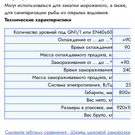
Могут использоваться для закалки мороженого, а также,
для санитаризации рыбы из открытых водоемов.
Технические характеристики
Количество уровней под GN1/1 или EN40x60
Охлаждение от … до …*
+90…
Время охлаждения
90 м
Масса охлаждаемого продукта, к
2
г
Замораживание от … до …*
+90... 
Время замораживания
240 м
Масса замораживаемого продукта, кг
7
Система электропитания, В/Гц
230
Габариты, мм
800х8
Вес нетто, кг
8
Размеры в упаковке, мм
920х10
Вес брутто, кг
1
Смотрите таблицу сравнения - Шкафы шоковой заморозки