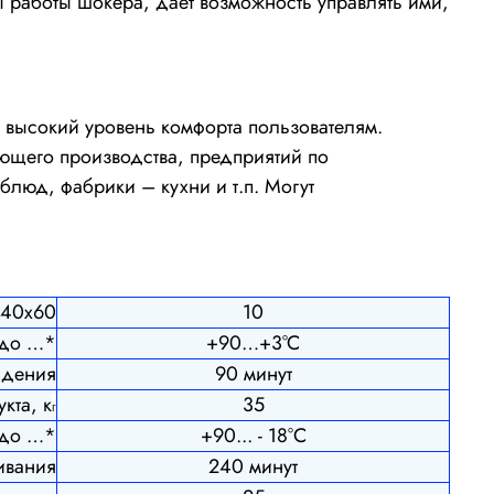
 работы шокера, дает возможность управлять ими,
высокий уровень комфорта пользователям.
ающего производства, предприятий по
блюд, фабрики – кухни и т.п. Могут
N40x60
10
 до …*
+90…+3°C
ждения
90 минут
кта, к
35
г
 до …*
+90... - 18°С
ивания
240 минут