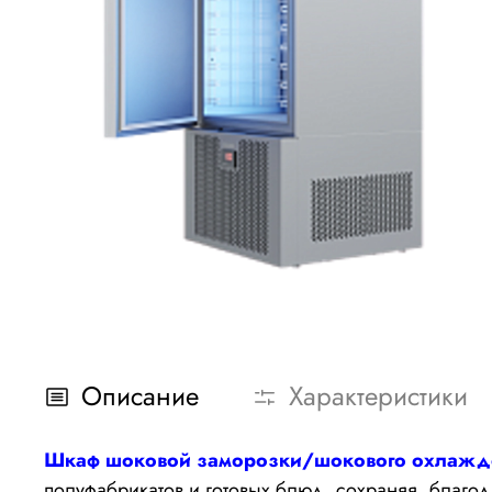
Описание
Характеристики
Шкаф шоковой заморозки/
шокового охлажд
полуфабрикатов и готовых блюд, сохраняя, благода