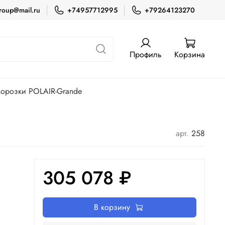
roup@mail.ru
+74957712995
+79264123270
Профиль
Корзина
орозки POLAIR-Grande
арт.
258
305 078 ₽
В корзину