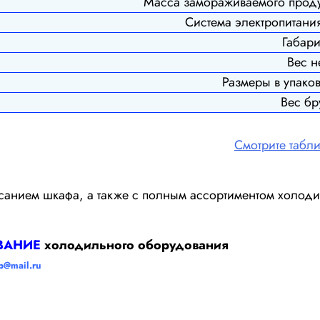
Масса замораживаемого продук
Система электропитания
Габари
Вес не
Размеры в упаков
Вес бру
Смотрите табл
исанием шкафа, а также с полным ассортиментом холо
ВАНИЕ
холодильного оборудования
p@mail.ru