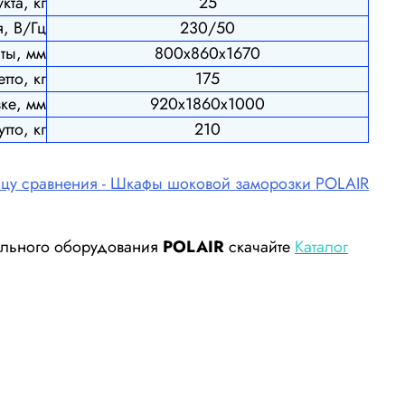
та, кг
25
, В/Гц
230/50
ты, мм
800х860х1670
тто, кг
175
ке, мм
920х1860х1000
тто, кг
210
ицу сравнения - Шкафы шоковой заморозки POLAIR
дильного оборудования
POLAIR
скачайте
Каталог