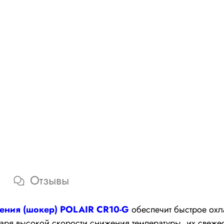
Отзывы
ения (шокер)
POLAIR CR10-G
обеспечит быстрое охл
ря высокой скорости cнижения температуры, их свежесть