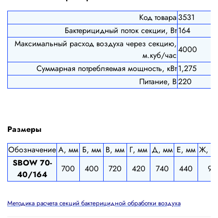
Код товара
3531
Бактерицидный поток секции, Вт
164
Максимальный расход воздуха через секцию,
4000
м.куб/час
Суммарная потребляемая мощность, кВт
1,275
Питание, В
220
Размеры
Обозначение
А, мм
Б, мм
В, мм
Г, мм
Д, мм
Е, мм
Ж, м
SBOW 70-
700
400
720
420
740
440
9
40/164
Методика расчета секций бактерицидной обработки воздуха