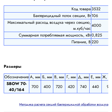
Код товара
3532
Бактерицидный поток секции, Вт
106
Максимальный расход воздуха через секцию,
4000
м.куб/час
Суммарная потребляемая мощность, кВт
0,825
Питание, В
220
Размеры
Обозначение
А, мм
Б, мм
В, мм
Г, мм
Д, мм
Е, мм
Ж, м
SBOW 70-
700
400
720
420
740
440
9
40/164
Методика расчета секций бактерицидной обработки воздуха