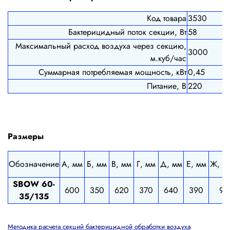
Код товара
3530
Бактерицидный поток секции, Вт
58
Максимальный расход воздуха через секцию,
3000
м.куб/час
Суммарная потребляемая мощность, кВт
0,45
Питание, В
220
Размеры
Обозначение
А, мм
Б, мм
В, мм
Г, мм
Д, мм
Е, мм
Ж, м
SBOW 60-
600
350
620
370
640
390
9
35/135
Методика расчета секций бактерицидной обработки воздуха