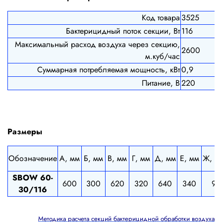
Код товара
3525
Бактерицидный поток секции, Вт
116
Максимальный расход воздуха через секцию,
2600
м.куб/час
Суммарная потребляемая мощность, кВт
0,9
Питание, В
220
Размеры
Обозначение
А, мм
Б, мм
В, мм
Г, мм
Д, мм
Е, мм
Ж, м
SBOW 60-
600
300
620
320
640
340
9
30/116
Методика расчета секций бактерицидной обработки воздуха