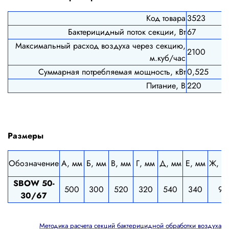
Код товара
3523
Бактерицидный поток секции, Вт
67
Максимальный расход воздуха через секцию,
2100
м.куб/час
Суммарная потребляемая мощность, кВт
0,525
Питание, В
220
Размеры
Обозначение
А, мм
Б, мм
В, мм
Г, мм
Д, мм
Е, мм
Ж, м
SBOW 50-
500
300
520
320
540
340
9
30/67
Методика расчета секций бактерицидной обработки воздуха