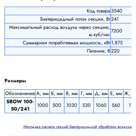
Код товара
3540
Бактерицидный поток секции, Вт
241
Максимальный расход воздуха через секцию,
7200
м.куб/час
Суммарная потребляемая мощность, кВт
1,875
Питание, В
220
Размеры
Обозначение
А, мм
Б, мм
В, мм
Г, мм
Д, мм
Е, мм
Ж, м
SBOW 100-
1000
500
1030
530
1060
560
11
50/241
Методика расчета секций бактерицидной обработки воздуха