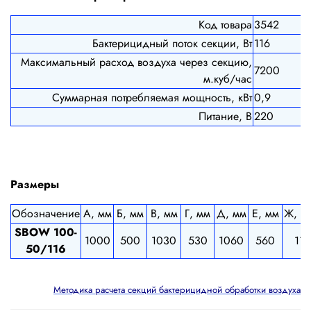
Код товара
3542
Бактерицидный поток секции, Вт
116
Максимальный расход воздуха через секцию,
7200
м.куб/час
Суммарная потребляемая мощность, кВт
0,9
Питание, В
220
Размеры
Обозначение
А, мм
Б, мм
В, мм
Г, мм
Д, мм
Е, мм
Ж, м
SBOW 100-
1000
500
1030
530
1060
560
11
50/116
Методика расчета секций бактерицидной обработки воздуха