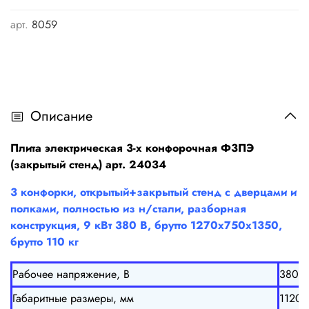
арт.
8059
Описание
Плита электрическая 3-х конфорочная Ф3ПЭ
(закрытый стенд) арт. 24034
3 конфорки, открытый+закрытый стенд с дверцами и
полками, полностью из н/стали, разборная
конструкция, 9 кВт 380 В, брутто 1270х750х1350,
брутто 110 кг
Рабочее напряжение, В
380/5
Габаритные размеры, мм
1120