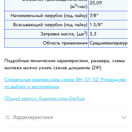
25,09
3
(м
\час)
Нагнетательный патрубок (под пайку)
7/8"
Всасывающий патрубок (под пайку)
1 3/8"
3
Заправка масла, (дм
)
3,3
Область применения
Среднетемпературн
Подробные технические характеристики, размеры, схемы
монтажа можно узнать скачав документы (ZIP):
Cпиральные компрессоры серии SM, SY, SZ. Руководство
по выбору и эксплуатации
Общий каталог. Компрессоры Danfoss
Характеристики