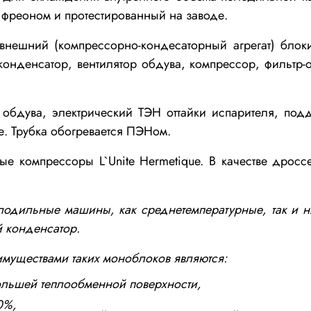
 фреоном и протестированный на заводе.
 внешний (компрессорно-кондесаторный агрегат) бло
нденсатор, вентилятор обдува, компрессор, фильтр-о
р обдува, электрический ТЭН оттайки испарителя, под
ке. Трубка обогревается ПЭНом.
е компрессоры L`Unite Hermetique. В качестве дросс
одильные машины, как среднетемпературные, так и ни
 конденсатор.
муществами таких моноблоков являются:
большей теплообменной поверхности,
0%,