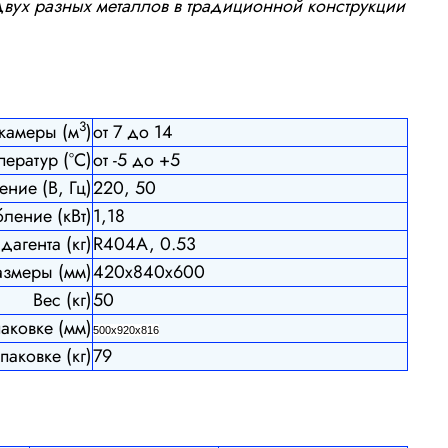
 двух разных металлов в традиционной конструкции
3
камеры (м
)
от 7 до 14
ератур (°С)
от -5 до +5
ние (В, Гц)
220, 50
ление (кВт)
1,18
дагента (кг)
R404A, 0.53
азмеры (мм)
420х840x600
Вес (кг)
50
паковке (мм)
500х920х816
паковке (кг)
79