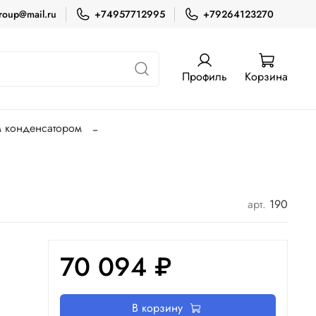
roup@mail.ru
+74957712995
+79264123270
Профиль
Корзина
 конденсатором
арт.
190
70 094 ₽
В корзину