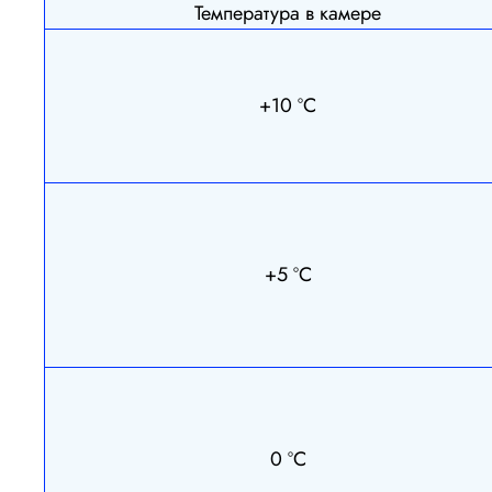
Температура в камере
+10 ºС
+5 ºС
0 ºС