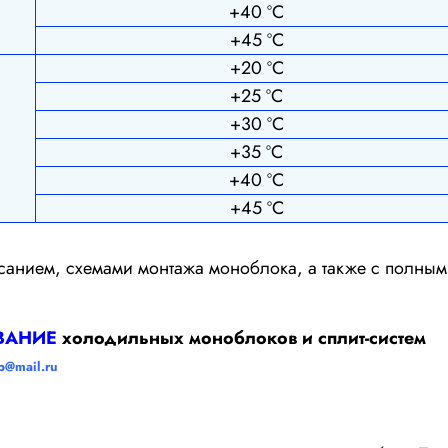
+40 ºС
+45 ºС
+20 ºС
+25 ºС
+30 ºС
+35 ºС
+40 ºС
+45 ºС
исанием, схемами монтажа моноблока, а также с полны
ВАНИЕ
холодильных моноблоков и сплит-систем
p@mail.ru