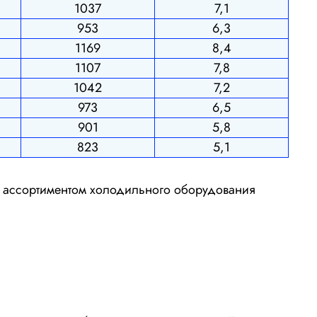
1037
7,1
953
6,3
1169
8,4
1107
7,8
1042
7,2
973
6,5
901
5,8
823
5,1
м ассортиментом холодильного оборудования