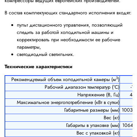
компрессоры ведущих европейских производителей.
В состав комплектующих стандартного исполнения входят:
пульт дистационного управления, позволяющий
следить за работой холодильной машины и
корректировать при необходимости ее рабочие
параметры,
светодиодный светильник.
Технические характеристики
3
Рекомендуемый объем холодильной камеры (м
)
Рабочий диапазон температур (°С)
-15
Напряжение (В, Гц)
40
Максимальное энергопотребление (кВт в сутки)
Габаритные размеры (мм)
1003*
Вес (кг)
Габариты в упаковке (мм)
1064*
Вес с упаковкой (кг)