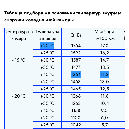
Таблица подбора на основании температур внутри и
снаружи холодильной камеры
3
Температура в
Температура
V, м
при
V,
Q, Вт
камере
внешняя
h=100 мм
h
+20 ºС
1754
17,0
+25 ºС
1692
16,2
- 15 ºС
+30 ºС
1587
14,7
+35 ºС
1477
13,5
+40 ºС
1364
11,8
+20 ºС
1458
13,0
+25 ºС
1465
12,5
- 20 ºС
+30 ºС
1366
11,8
+35 ºС
1263
10,4
+40 ºС
1158
9,0
+20 ºС
1100
6,0
+25 ºС
1042
5,7