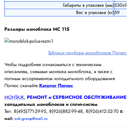
Габариты в упаковке (мм)
530х92
Вес в упаковке (кг)
59
Размеры моноблока MС 115
Таблица подбора моноблоков Полюс
Чтобы подробнее ознакомиться с техническим
описанием, схемами монтажа моноблока, а также с
полным ассортиментом холодильного оборудования
Полюс скачайте
Каталог
Полюс
МОНТАЖ
,
РЕМОНТ и СЕРВИСНОЕ ОБСЛУЖИВАНИЕ
холодильных моноблоков и сплит-систем
Тел: 8(495)771-29-95, 8(926)882-99-48, 8(926)412-32-70
E-
mail:
osk-group@mail.ru