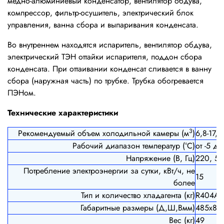
медно-алюминиевый конденсатор, вентилятор обдува,
компрессор, фильтр-осушитель, электрический блок
управления, ванна сбора и выпаривания конденсата.
Во внутреннем находятся испаритель, вентилятор обдува,
электрический ТЭН оттайки испарителя, поддон сбора
конденсата. При оттаивании конденсат сливается в ванну
сбора (наружная часть) по трубке. Трубка обогревается
ПЭНом.
Технические характеристики
3
Рекомендуемый объем холодильной камеры (м
)
6,8-17,0
Рабочий диапазон температур (°С)
от -5 до
Напряжение (В, Гц)
220, 50
Потребление электроэнергии за сутки, кВт/ч, не
15
более
Тип и количество хладагента (кг)
R404A
Габаритные размеры (Д,Ш,Вмм)
485х85
Вес (кг)
49