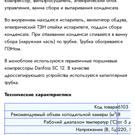
компрессор, фильтр-осушитель, электрический блок
управления, ванна сбора и выпаривания конденсата.
Во внутреннем находятся испаритель, вентилятор обдува,
электрический ТЭН оттайки испарителя, поддон сбора
конденсата. При оттаивании конденсат сливается в ванну
сбора (наружная часть) по трубке. Трубка обогревается
ПЭНом.
В моноблоке используются герметичные поршневые
компрессоры Danfoss SC 12. В качестве
дросселирующего устройства используется капиллярная
трубка.
Технические характеристики
Код товара
6103
3
Рекомендуемый объем холодильной камеры (м
)
8
Рабочий диапазон температур (°С)
от -5 до
Напряжение (В, Гц)
220, 50