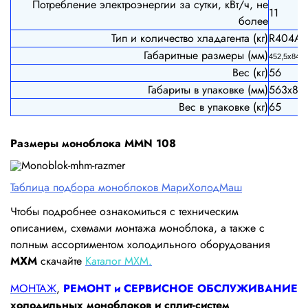
Потребление электроэнергии за сутки, кВт/ч, не
11
более
Тип и количество хладагента (кг)
R404A,
Габаритные размеры (мм)
452,5х843
Вес (кг)
56
Габариты в упаковке (мм)
563х87
Вес в упаковке (кг)
65
Размеры моноблока MMN 108
Таблица подбора моноблоков МариХолодМаш
Чтобы подробнее ознакомиться с техническим
описанием, схемами монтажа моноблока, а также с
полным ассортиментом холодильного оборудования
МХМ
скачайте
Каталог МХМ.
МОНТАЖ
,
РЕМОНТ и СЕРВИСНОЕ ОБСЛУЖИВАНИЕ
холодильных моноблоков и сплит-систем