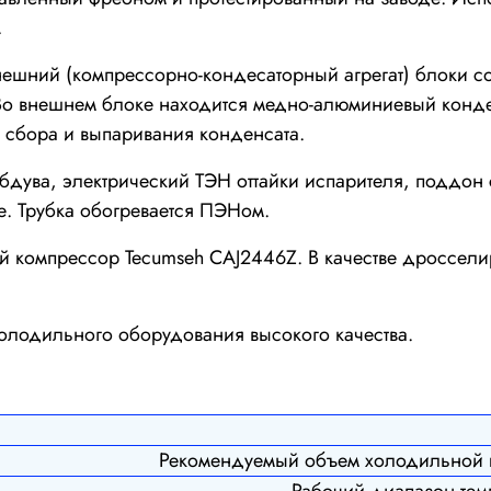
.
нешний (компрессорно-кондесаторный агрегат) блоки 
о внешнем блоке находится медно-алюминиевый конден
а сбора и выпаривания конденсата.
обдува, электрический ТЭН оттайки испарителя, поддон
ке. Трубка обогревается ПЭНом.
 компрессор Tecumseh CAJ2446Z. В качестве дроссели
лодильного оборудования высокого качества.
Рекомендуемый объем холодильной 
Рабочий диапазон темп