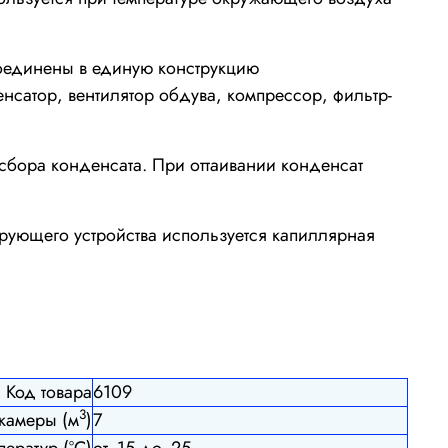
соединены в единую конструкцию
сатор, вентилятор обдува, компрессор, фильтр-
 сбора конденсата. При оттаивании конденсат
рующего устройства используется капиллярная
Код товара
6109
3
камеры (м
)
7
ератур (°С)
от -15 до -25