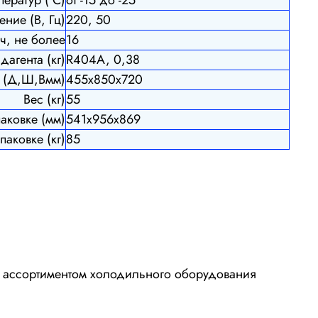
ние (В, Гц)
220, 50
ч, не более
16
дагента (кг)
R404A, 0,38
ы (Д,Ш,Вмм)
455х850х720
Вес (кг)
55
паковке (мм)
541х956х869
паковке (кг)
85
м ассортиментом холодильного оборудования