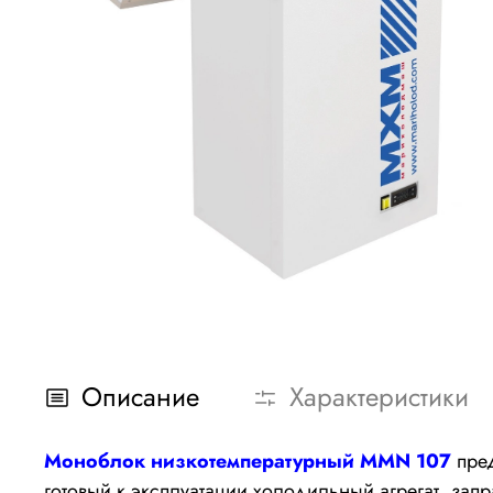
Описание
Характеристики
Моноблок низкотемпературный MMN 107
пред
готовый к эксплуатации холодильный агрегат, за