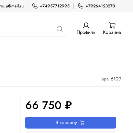
roup@mail.ru
+74957712995
+79264123270
Профиль
Корзина
арт.
6109
66 750 ₽
В корзину