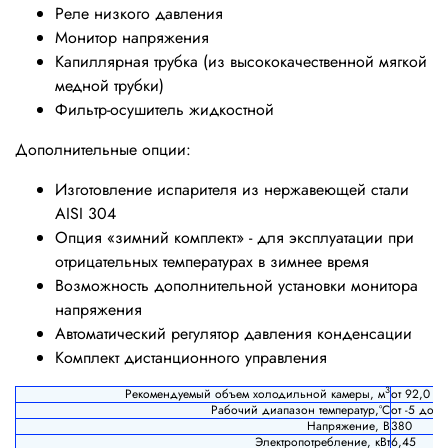
Реле низкого давления
Монитор напряжения
Капиллярная трубка (из высококачественной мягкой
медной трубки)
Фильтр-осушитель жидкостной
Дополнительные опции:
Изготовление испарителя из нержавеющей стали
AISI 304
Опция «зимний комплект» - для эксплуатации при
отрицательных температурах в зимнее время
Возможность дополнительной установки монитора
напряжения
Автоматический регулятор давления конденсации
Комплект дистанционного управления
3
Рекомендуемый объем холодильной камеры, м
от 92,0 д
Рабочий диапазон температур,°С
от -5 до +
Напряжение, В
380
Электропотребление, кВт
6,45