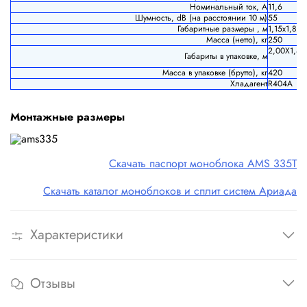
Номинальный ток, А
11,6
Шумность, dB (на расстоянии 10 м)
55
Габаритные размеры , м
1,15х1,81х
Масса (н
етто), кг
250
2,00Х1,42
Габариты в упаковке, м
Масса в упаковке (б
рутто), кг
420
Хладагент
R404A
Монтажные размеры
Скачать паспорт моноблока AMS 335T
Скачать каталог моноблоков и сплит систем Ариада
Характеристики
Отзывы