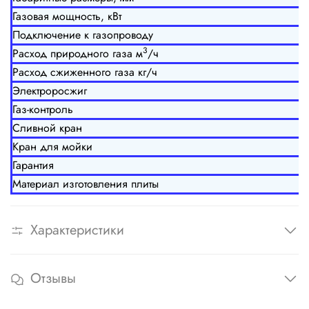
Газовая мощность, кВт
Подключение к газопроводу
3
Расход природного газа м
/ч
Расход сжиженного газа кг/ч
Электроросжиг
Газ-контроль
Сливной кран
Кран для мойки
Гарантия
Материал изготовления плиты
Характеристики
Отзывы