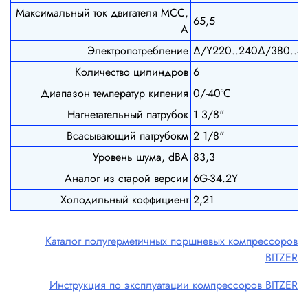
Максимальный ток двигателя MCC,
65,5
А
Электропотребление
Δ/Y220..240Δ/380..4
Количество цилиндров
6
Диапазон температур кипения
0/-40°С
Нагнетательный патрубок
1 3/8"
Всасывающий патрубокм
2 1/8"
Уровень шума, dBA
83,3
Аналог из старой версии
6G-34.2Y
Холодильный коффициент
2,21
Каталог полугерметичных поршневых компрессоров
BITZER
Инструкция по эксплуатации компрессоров BITZER