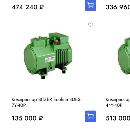
474 240 ₽
336 96
Компрессор BITZER Ecoline 4DES-
Компрессор
7Y-40P
44Y-40P
135 000 ₽
513 000