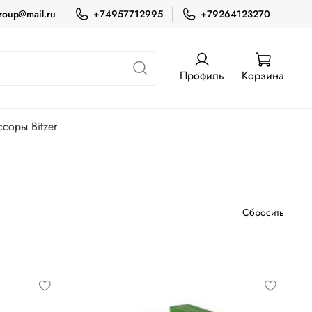
roup@mail.ru
+74957712995
+79264123270
Профиль
Корзина
соры Bitzer
Сбросить