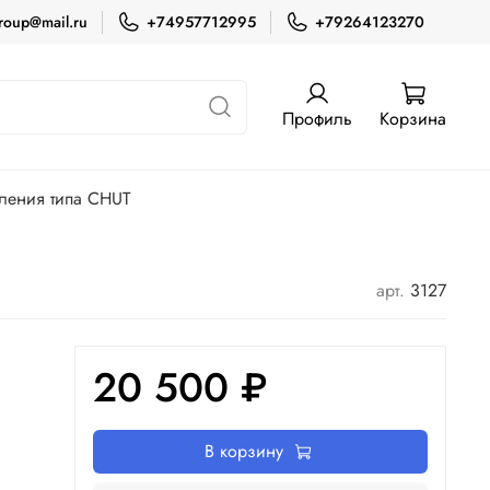
roup@mail.ru
+74957712995
+79264123270
Профиль
Корзина
ления типа CHUT
арт.
3127
20 500 ₽
В корзину