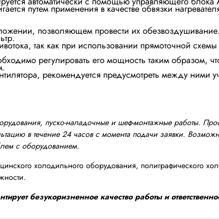
ируется автоматически с помощью управляющего блока 
ается путем применения в качестве обвязки нагревателя
оложении, позволяющем провести их обезвоздушивание.
ьтр.
ивотока, так как при использовании прямоточной схем
еобходимо регулировать его мощность таким образом, ч
м.
вентилятора, рекомендуется предусмотреть между ними у
оборудования, пуско-наладочные и шеф-монтажные работы. Пр
тацию в течение 24 часов с момента подачи заявки. Возможно
блем с оборудованием.
инского холодильного оборудования, полиграфического хол
жности.
тирует безукоризненное качество работы и ответственнос