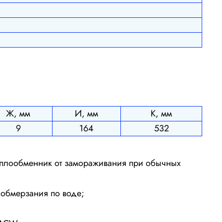
Ж, мм
И, мм
К, мм
9
164
532
еплообменник от замораживания при обычных
 обмерзания по воде;