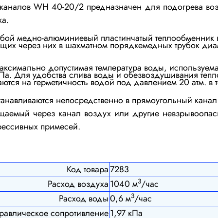
х каналов WH 40-20/2
предназначен для подогрева воз
ха
.
собой
медно-алюминиевый пластинчатый теплообменник 
их через них в шахматном порядкемедных трубок диаме
Максимально допустимая температура воды, используема
МПа.
Для удобства слива воды и обезвоздушивания теп
ются на герме
тичность водой под давлением 20 атм. в
танавливаются непосредственно в прямоугольный канал
аемый через канал воздух или другие невзрывоопасн
грессивных примесей.
Код товара
7283
3
Расход воздуха
1040 м
/час
3
Расход воды
0,6 м
/час
равлическое сопротивление
1,97 кПа