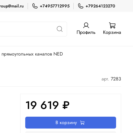
roup@mail.ru
+74957712995
+79264123270
Профиль
Корзина
я прямоугольных каналов NED
арт.
7283
19 619 ₽
В корзину