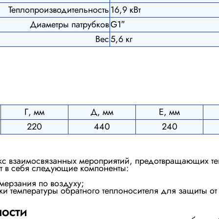
Теплопроизводительность
16,9 кВт
Диаметры патрубков
G1″
Вес
5,6 кг
Г, мм
Д, мм
Е, мм
220
440
240
екс взаимосвязанных мероприятий, предотвращающих т
т в себя следующие компоненты:
мерзания по воздуху;
и температуры обратного теплоносителя для защиты от
НОСТИ