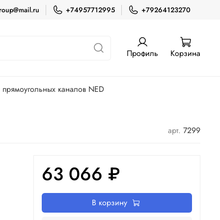
roup@mail.ru
+74957712995
+79264123270
Профиль
Корзина
я прямоугольных каналов NED
арт.
7299
63 066 ₽
В корзину