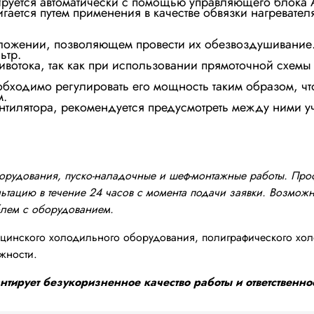
ируется автоматически с помощью управляющего блока 
ается путем применения в качестве обвязки нагревателя
оложении, позволяющем провести их обезвоздушивание.
ьтр.
ивотока, так как при использовании прямоточной схем
еобходимо регулировать его мощность таким образом, ч
м.
вентилятора, рекомендуется предусмотреть между ними у
оборудования, пуско-наладочные и шеф-монтажные работы. Пр
тацию в течение 24 часов с момента подачи заявки. Возможно
блем с оборудованием.
инского холодильного оборудования, полиграфического хол
жности.
тирует безукоризненное качество работы и ответственнос