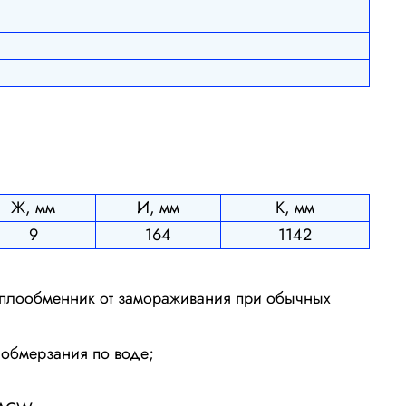
Ж, мм
И, мм
К, мм
9
164
1142
еплообменник от замораживания при обычных
 обмерзания по воде;