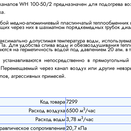
 каналов WH 100-50/2
предназначен для подогрева во
ха
.
собой
медно-алюминиевый пластинчатый теплообменник 
их через них в шахматном порядкемедных трубок диаме
Максимально допустимая температура воды, используема
МПа.
Для удобства слива воды и обезвоздушивания теп
ются на герме
тичность водой под давлением 20 атм. в
 устанавливаются непосредственно в прямоугольный
Перемещаемый через канал воздух или другие невзр
лов, агрессивных примесей.
Код товара
7299
3
Расход воздуха
6500 м
/час
3
Расход воды
3,78 м
/час
равлическое сопротивление
20,7 кПа